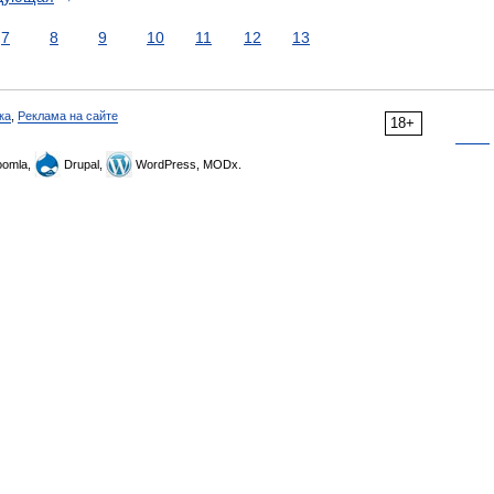
7
8
9
10
11
12
13
ка
,
Реклама на сайте
18+
omla,
Drupal,
WordPress, MODx.