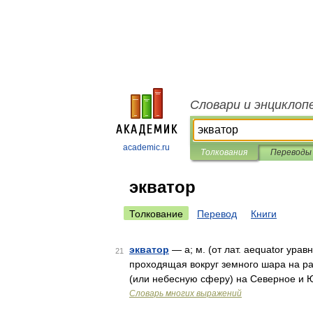
Словари и энциклоп
academic.ru
Толкования
Переводы
экватор
Толкование
Перевод
Книги
экватор
— а; м. (от лат. aequator ура
21
проходящая вокруг земного шара на р
(или небесную сферу) на Северное и 
Словарь многих выражений