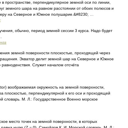
в пространстве, перпендикулярное земной оси по линии,
уг земного шара на равном расстоянии от обоих полюсов и
еру на Северное и Южное полушарие.&#8230; …
х
учения, обычно, период зимней сессии 3 курса. Надо будет
…
енга
ения земной поверхности плоскостью, проходящей через
вращения. Экватор делит земной шар на Северное и Южное
 равноденствия. Служит началом отсчёта
or) воображаемая окружность на земной поверхности,
а плоскостью, перпендикулярной к его оси и проходящей
ой словарь. М. Л.: Государственное Военно морское
кое место точек на земной поверхности, в которых
равна нулю (Z = 0). Самойлов К. И. Морской словарь. М. Л.: