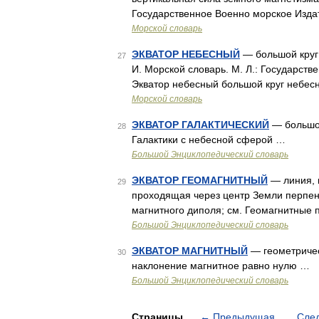
Государственное Военно морское Изд
Морской словарь
ЭКВАТОР НЕБЕСНЫЙ
— большой круг
27
И. Морской словарь. М. Л.: Государст
Экватор небесный большой круг небес
Морской словарь
ЭКВАТОР ГАЛАКТИЧЕСКИЙ
— большой
28
Галактики с небесной сферой …
Большой Энциклопедический словарь
ЭКВАТОР ГЕОМАГНИТНЫЙ
— линия, 
29
проходящая через центр Земли перпен
магнитного диполя; см. Геомагнитные
Большой Энциклопедический словарь
ЭКВАТОР МАГНИТНЫЙ
— геометричес
30
наклонение магнитное равно нулю …
Большой Энциклопедический словарь
Страницы
←
Предыдущая
Сле