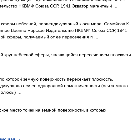
ательство НКВМФ Союза ССР, 1941 Экватор магнитный …
 сферы небесной, перпендикулярный к оси мира. Самойлов К.
венное Военно морское Издательство НКВМФ Союза ССР, 1941
ной сферы, получаемый от ее пересечения п …
 круг небесной сферы, являющийся пересечением плоскости
по которой земную поверхность пересекает плоскость,
дикулярно оси ее однородной намагниченности (оси земного
 полюсы) …
кое место точек на земной поверхности, в которых
дующая
→