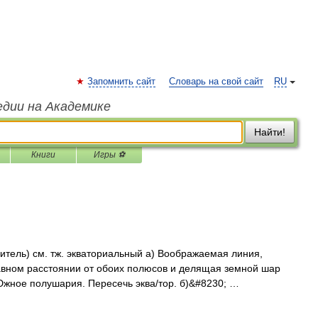
Запомнить сайт
Словарь на свой сайт
RU
едии на Академике
Найти!
Книги
Игры ⚽
внитель) см. тж. экваториальный а) Воображаемая линия,
авном расстоянии от обоих полюсов и делящая земной шар
Южное полушария. Пересечь эква/тор. б)&#8230; …