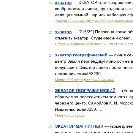
экватор
— ЭКВАТОР, а, м Направление 
22
воображаемая линия, проходящая вокр
делящая земной шар или небесную сф
Толковый словарь русских существительны
экватор
— [216/29] Половина срока об
23
отметить экватор! Студенческий сленг 
Cловарь современной лексики, жаргона и сл
экватор географический
— линия сеч
24
центр Земли перпендикулярно оси её 
полушария. Экватор линия постоянного
географических&#8230; …
Морской биографический словарь
ЭКВАТОР ГЕОГРАФИЧЕСКИЙ
— (Equat
25
образуемая пересечением земного шар
через его центр. Самойлов К. И. Морск
Издательство&#8230; …
Морской словарь
ЭКВАТОР МАГНИТНЫЙ
— геометричес
26
вертикальная сила земного магнетизма 