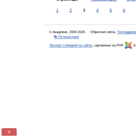
1
2
3
4
5
6
© Академик, 2000-2026
Обратная связь:
Техподдерж
👣 Путешествия
Экспорт словарей на сайты
, сделанные на PHP,
Jo
3